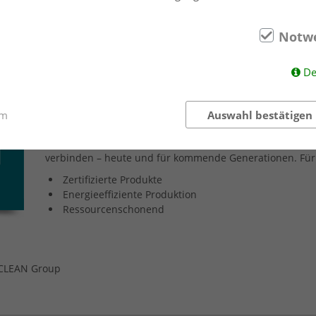
Notw
HIGHCLEAN
GROUP
De
Nachhaltigkeit bedeutet für uns verantwortungsvolles H
Wertschöpfungskette. Gemeinsam mit der Highclean Gr
Produkte, ressourceneffiziente Prozesse und nachhaltige
um
Auswahl bestätigen
Schutz von Umwelt und Ressourcen als auch die Gesund
unseres Handelns. Unser Ziel ist es, wirtschaftliche Effi
verbinden – heute und für kommende Generationen. Für 
Zertifizierte Produkte
Energieeffiziente Produktion
Ressourcenschonend
HCLEAN Group