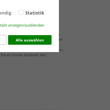
endig
Statistik
tails anzeigen/ausblenden
andeln entlang der gesamten
oup setzen wir auf umweltschonende
 Lieferketten. Dabei stehen sowohl der
Alle auswählen
heit der Menschen im Mittelpunkt
zienz mit ökologischer Verantwortung zu
Sie als Kunde bedeutet das: