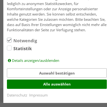
lediglich zu anonymen Statistikzwecken, für
Komforteinstellungen oder zur Anzeige personalisierter
Inhalte genutzt werden. Sie können selbst entscheiden,
welche Kategorien Sie zulassen möchten. Bitte beachten Sie,
Messeauftritte
dass auf Basis Ihrer Einstellungen womöglich nicht mehr alle
Funktionalitäten der Seite zur Verfügung stehen.
Neben den regelmäßig stattfindenden Hausmessen bei
Interessenten und Kunden besucht die Layer-Chemie
Notwendig
insbesondere im Rahmen der HIGHCLEAN-GROUP auch die
Statistik
überregionalen Hygienemessen – wir freuen uns auf den
persönlichen Kontakt mit Ihnen.
Details anzeigen/ausblenden
MEHR ERFAHREN
Auswahl bestätigen
Alle auswählen
Datenschutz
Impressum
Diesen Inhalt teilen über: