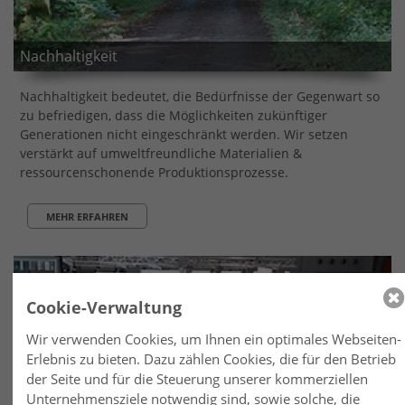
Nachhaltigkeit
Nachhaltigkeit bedeutet, die Bedürfnisse der Gegenwart so
zu befriedigen, dass die Möglichkeiten zukünftiger
Generationen nicht eingeschränkt werden. Wir setzen
verstärkt auf umweltfreundliche Materialien &
ressourcenschonende Produktionsprozesse.
MEHR ERFAHREN
Cookie-Verwaltung
Wir verwenden Cookies, um Ihnen ein optimales Webseiten-
Erlebnis zu bieten. Dazu zählen Cookies, die für den Betrieb
der Seite und für die Steuerung unserer kommerziellen
Unternehmensziele notwendig sind, sowie solche, die