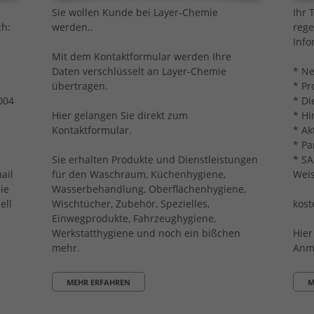
Sie wollen Kunde bei Layer-Chemie
Ihr 
ch:
werden..
rege
Info
Mit dem Kontaktformular werden Ihre
Daten verschlüsselt an Layer-Chemie
* N
übertragen.
* P
004
* Di
Hier gelangen Sie direkt zum
* Hi
Kontaktformular.
* Ak
* Pa
Sie erhalten Produkte und Dienstleistungen
* S
ail
für den Waschraum, Küchenhygiene,
Weis
ie
Wasserbehandlung, Oberflächenhygiene,
ell
Wischtücher, Zubehör, Spezielles,
kost
Einwegprodukte, Fahrzeughygiene,
Werkstatthygiene und noch ein bißchen
Hier
mehr.
Anm
MEHR ERFAHREN
M