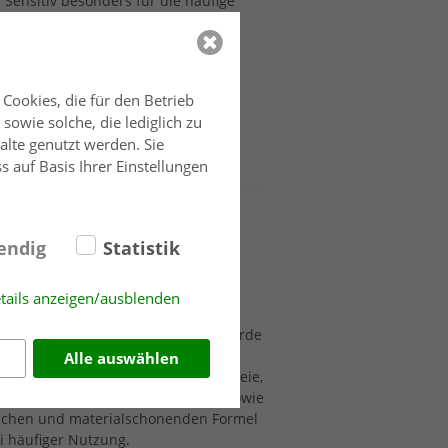
ensitiv besonders für die häufige
Cookies, die für den Betrieb
owie solche, die lediglich zu
alte genutzt werden. Sie
s auf Basis Ihrer Einstellungen
endig
Statistik
tails anzeigen/ausblenden
nzentriertes Handspülmittel für die
n und Lebensmittelbetrieben. Es wurde
tfernt zuverlässig Fett, Öl,
Alle auswählen
Das Spülmittel sorgt für streifenfreie,
r Geschirr, Gläser, Besteck, Töpfe sowie
dlichen und materialschonenden Formel
 häufiger Nutzung.