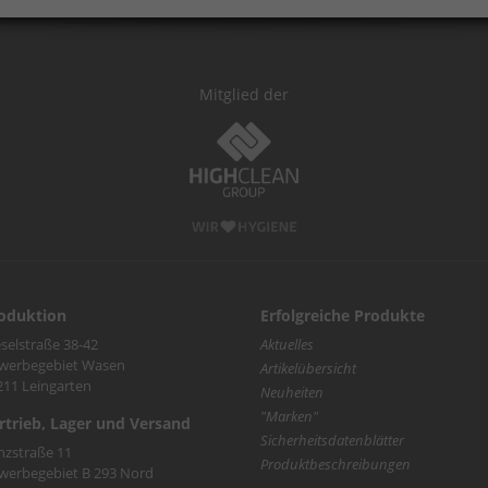
Mitglied der
oduktion
Erfolgreiche Produkte
selstraße 38-42
Aktuelles
werbegebiet Wasen
Artikelübersicht
211 Leingarten
Neuheiten
"Marken"
rtrieb, Lager und Versand
Sicherheitsdatenblätter
nzstraße 11
Produktbeschreibungen
werbegebiet B 293 Nord