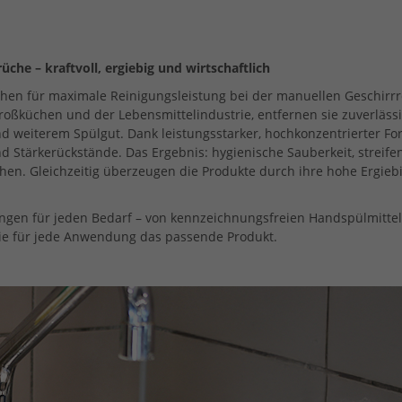
che – kraftvoll, ergiebig und wirtschaftlich
en für maximale Reinigungsleistung bei der manuellen Geschirrrei
oßküchen und der Lebensmittelindustrie, entfernen sie zuverläss
und weiterem Spülgut. Dank leistungsstarker, hochkonzentrierter F
nd Stärkerückstände. Das Ergebnis: hygienische Sauberkeit, streif
chen. Gleichzeitig überzeugen die Produkte durch ihre hohe Ergieb
ungen für jeden Bedarf – von kennzeichnungsfreien Handspülmitteln
Sie für jede Anwendung das passende Produkt.