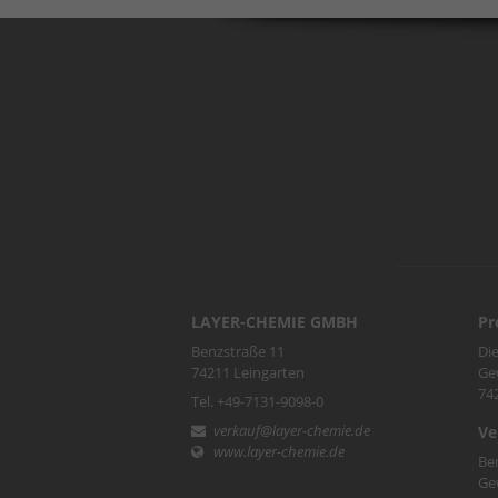
LAYER-CHEMIE GMBH
Pr
Benzstraße 11
Die
74211 Leingarten
Ge
74
Tel. +49-7131-9098-0
verkauf@layer-chemie.de
Ve
www.layer-chemie.de
Be
Ge