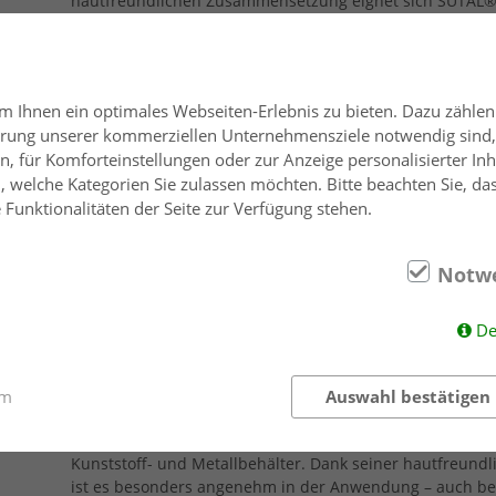
hautfreundlichen Zusammensetzung eignet sich SUTAL® S
Anwendung, ohne die Haut zu belasten.
 Ihnen ein optimales Webseiten-Erlebnis zu bieten. Dazu zählen 
v
uerung unserer kommerziellen Unternehmensziele notwendig sind, s
, für Komforteinstellungen oder zur Anzeige personalisierter Inh
 welche Kategorien Sie zulassen möchten. Bitte beachten Sie, das
Funktionalitäten der Seite zur Verfügung stehen.
Notw
SUTAL® Professional
De
Das SUTAL® Professional ist ein leistungsstarkes, hochko
tägliche manuelle Reinigung in Gastronomie, Großküche
speziell für den professionellen Einsatz entwickelt und en
um
Auswahl bestätigen
Eiweißverschmutzungen sowie angetrocknete Speisereste. 
schnell abtrocknende Ergebnisse und eignet sich ideal fü
Kunststoff- und Metallbehälter. Dank seiner hautfreun
ist es besonders angenehm in der Anwendung – auch bei