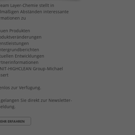
Team Layer-Chemie stellt in
lmäßigen Abständen interessante
rmationen zu
euen Produkten
roduktveränderungen
enstleistungen
ntergrundberichten
tuellen Entwicklungen
rtnerinformationen
ANIT-HIGHCLEAN Group-Michael
sert
enlos zur Verfügung.
 gelangen Sie direkt zur Newsletter-
eldung.
EHR ERFAHREN