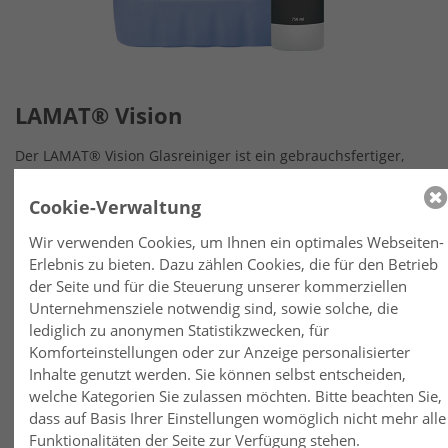
LAMAT® Vision
Der LAMAT® Vision Glasreiniger ist ein gebrauchsfertiger,
hocheffizienter Spezialreiniger für die gründliche Reinigung
von Glasflächen und glänzenden Oberflächen. Er entfernt
Cookie-Verwaltung
mühelos Fett, Öl, Nikotinablagerungen sowie hartnäckige
Verschmutzungen und sorgt für streifenfreie, glänzende
Wir verwenden Cookies, um Ihnen ein optimales Webseiten-
Ergebnisse. Der kraftvolle Sprühreiniger eignet sich ideal für
Erlebnis zu bieten. Dazu zählen Cookies, die für den Betrieb
wasser- und alkoholbeständige Materialien wie Glas, Spiegel,
der Seite und für die Steuerung unserer kommerziellen
Edelstahl, Kunststoff, Resopal und Fliesen. Auch Stiftspuren
Unternehmensziele notwendig sind, sowie solche, die
von Bleistift, Filzstift und Kugelschreiber werden zuverlässig
lediglich zu anonymen Statistikzwecken, für
entfernt.
Komforteinstellungen oder zur Anzeige personalisierter
Inhalte genutzt werden. Sie können selbst entscheiden,
welche Kategorien Sie zulassen möchten. Bitte beachten Sie,
Produktbeschreibung LAMAT® Vision
dass auf Basis Ihrer Einstellungen womöglich nicht mehr alle
Funktionalitäten der Seite zur Verfügung stehen.