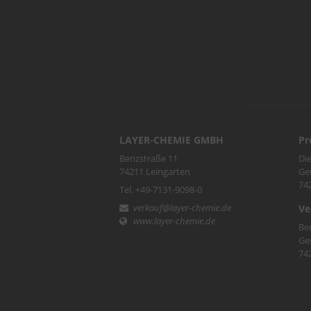
LAYER-CHEMIE GMBH
Pr
Benzstraße 11
Die
74211 Leingarten
Ge
74
Tel. +49-7131-9098-0
verkauf@layer-chemie.de
Ve
www.layer-chemie.de
Be
Ge
74