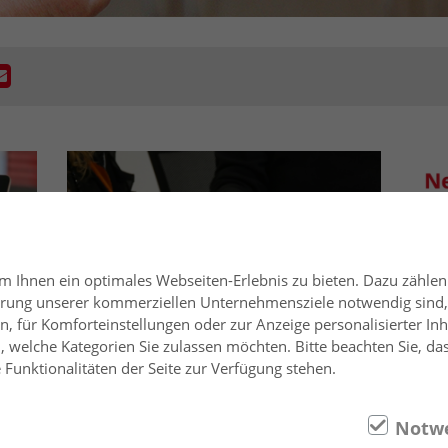
 Ihnen ein optimales Webseiten-Erlebnis zu bieten. Dazu zählen 
uerung unserer kommerziellen Unternehmensziele notwendig sind, s
, für Komforteinstellungen oder zur Anzeige personalisierter Inh
Kunde bei Layer werden
New
 welche Kategorien Sie zulassen möchten. Bitte beachten Sie, das
Funktionalitäten der Seite zur Verfügung stehen.
Sie wollen Kunde bei Layer-Chemie
Ihr 
ch:
werden..
rege
Info
Notw
Mit dem Kontaktformular werden Ihre