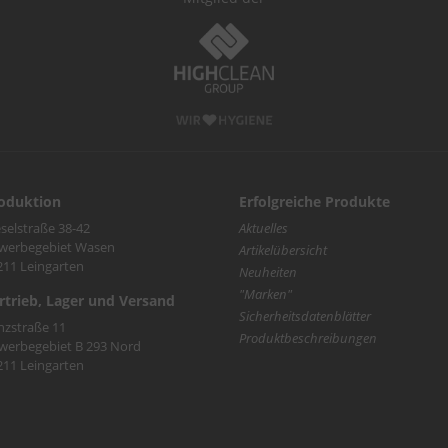
oduktion
Erfolgreiche Produkte
selstraße 38-42
Aktuelles
werbegebiet Wasen
Artikelübersicht
211 Leingarten
Neuheiten
"Marken"
rtrieb, Lager und Versand
Sicherheitsdatenblätter
nzstraße 11
Produktbeschreibungen
werbegebiet B 293 Nord
211 Leingarten