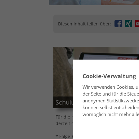
Diesen Inhalt teilen über:
Cookie-Verwaltung
Wir verwenden Cookies, um
der Seite und für die Ste
anonymen Statistikzwecken
Schulungsportal
können selbst entscheiden,
womöglich nicht mehr alle 
Für die Kunden der Layer-Chemie sind
derzeit die folgenden Seminare erhältli
* Folge-Belehrung nach §43